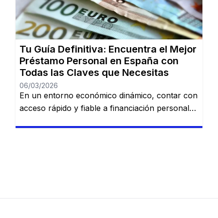
marcar la diferencia. En esta guía, descubrirás
los mejores préstamos personales del mercado
español: Dineti, BBVA Préstamo Personal,
Cofidis, […]
Tu Guía Definitiva: Encuentra el Mejor
Préstamo Personal en España con
Todas las Claves que Necesitas
06/03/2026
En un entorno económico dinámico, contar con
acceso rápido y fiable a financiación personal
es una necesidad cada vez más común. Desde
imprevistos domésticos hasta sueños
largamente esperados, tener la información
adecuada sobre préstamos disponibles puede
marcar la diferencia. En esta guía, descubrirás
los mejores préstamos personales del mercado
español: Dineti, BBVA Préstamo Personal,
Cofidis, […]