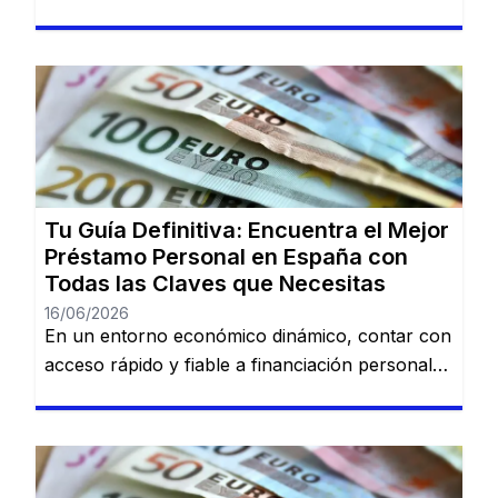
es una necesidad cada vez más común. Desde
imprevistos domésticos hasta sueños
largamente esperados, tener la información
adecuada sobre préstamos disponibles puede
marcar la diferencia. En esta guía, descubrirás
los mejores préstamos personales del mercado
español: Dineti, BBVA Préstamo Personal,
Cofidis, […]
Tu Guía Definitiva: Encuentra el Mejor
Préstamo Personal en España con
Todas las Claves que Necesitas
16/06/2026
En un entorno económico dinámico, contar con
acceso rápido y fiable a financiación personal
es una necesidad cada vez más común. Desde
imprevistos domésticos hasta sueños
largamente esperados, tener la información
adecuada sobre préstamos disponibles puede