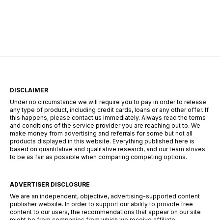
largamente esperados, tener la información
adecuada sobre préstamos disponibles puede
marcar la diferencia. En esta guía, descubrirás
los mejores préstamos personales del mercado
español: Dineti, BBVA Préstamo Personal,
Cofidis, […]
DISCLAIMER
Under no circumstance we will require you to pay in order to release
any type of product, including credit cards, loans or any other offer. If
this happens, please contact us immediately. Always read the terms
and conditions of the service provider you are reaching out to. We
make money from advertising and referrals for some but not all
products displayed in this website. Everything published here is
based on quantitative and qualitative research, and our team strives
to be as fair as possible when comparing competing options.
ADVERTISER DISCLOSURE
We are an independent, objective, advertising-supported content
publisher website. In order to support our ability to provide free
content to our users, the recommendations that appear on our site
might be from companies from which we receive affiliate