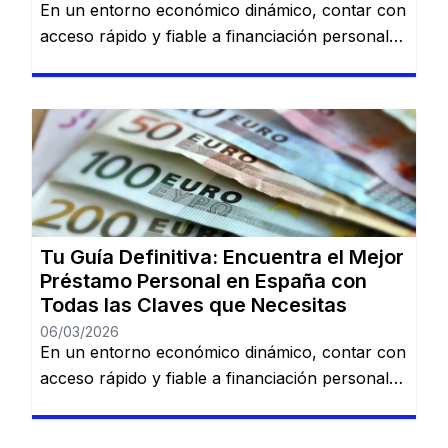
En un entorno económico dinámico, contar con
acceso rápido y fiable a financiación personal
es una necesidad cada vez más común. Desde
imprevistos domésticos hasta sueños
largamente esperados, tener la información
adecuada sobre préstamos disponibles puede
marcar la diferencia. En esta guía, descubrirás
los mejores préstamos personales del mercado
español: Dineti, BBVA Préstamo Personal,
Cofidis, […]
Tu Guía Definitiva: Encuentra el Mejor
Préstamo Personal en España con
Todas las Claves que Necesitas
06/03/2026
En un entorno económico dinámico, contar con
acceso rápido y fiable a financiación personal
es una necesidad cada vez más común. Desde
imprevistos domésticos hasta sueños