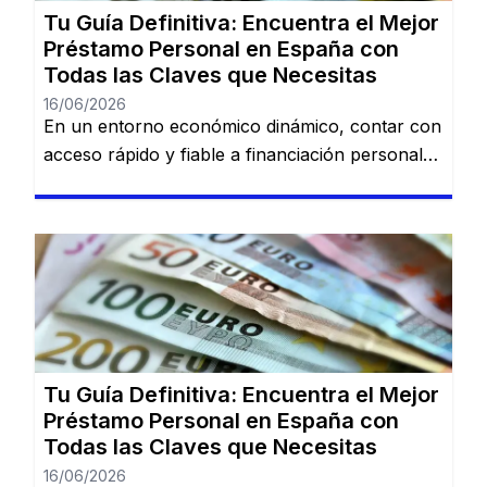
Tu Guía Definitiva: Encuentra el Mejor
Préstamo Personal en España con
Todas las Claves que Necesitas
16/06/2026
En un entorno económico dinámico, contar con
acceso rápido y fiable a financiación personal
es una necesidad cada vez más común. Desde
imprevistos domésticos hasta sueños
largamente esperados, tener la información
adecuada sobre préstamos disponibles puede
marcar la diferencia. En esta guía, descubrirás
los mejores préstamos personales del mercado
español: Dineti, BBVA Préstamo Personal,
Cofidis, […]
Tu Guía Definitiva: Encuentra el Mejor
Préstamo Personal en España con
Todas las Claves que Necesitas
16/06/2026