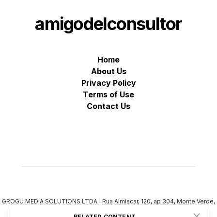
amigodelconsultor
Home
About Us
Privacy Policy
Terms of Use
Contact Us
GROGU MEDIA SOLUTIONS LTDA | Rua Almiscar, 120, ap 304, Monte Verde,
Florianopolis, Brazil | Registry Code: 47.492.333/0001-49
-
All rights
reserved
RELATED CONTENT
Close