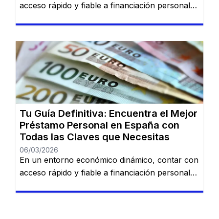
acceso rápido y fiable a financiación personal
es una necesidad cada vez más común. Desde
imprevistos domésticos hasta sueños
largamente esperados, tener la información
adecuada sobre préstamos disponibles puede
marcar la diferencia. En esta guía, descubrirás
los mejores préstamos personales del mercado
español: Dineti, BBVA Préstamo Personal,
Cofidis, […]
Tu Guía Definitiva: Encuentra el Mejor
Préstamo Personal en España con
Todas las Claves que Necesitas
06/03/2026
En un entorno económico dinámico, contar con
acceso rápido y fiable a financiación personal
es una necesidad cada vez más común. Desde
imprevistos domésticos hasta sueños
largamente esperados, tener la información