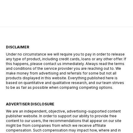
adecuada sobre préstamos disponibles puede
marcar la diferencia. En esta guía, descubrirás
los mejores préstamos personales del mercado
español: Dineti, BBVA Préstamo Personal,
Cofidis, […]
DISCLAIMER
Under no circumstance we will require you to pay in order to release
any type of product, including credit cards, loans or any other offer. If
this happens, please contact us immediately. Always read the terms
and conditions of the service provider you are reaching out to. We
make money from advertising and referrals for some but not all
products displayed in this website. Everything published here is
based on quantitative and qualitative research, and our team strives
to be as fair as possible when comparing competing options.
ADVERTISER DISCLOSURE
We are an independent, objective, advertising-supported content
publisher website. In order to support our ability to provide free
content to our users, the recommendations that appear on our site
might be from companies from which we receive affiliate
compensation. Such compensation may impact how, where and in