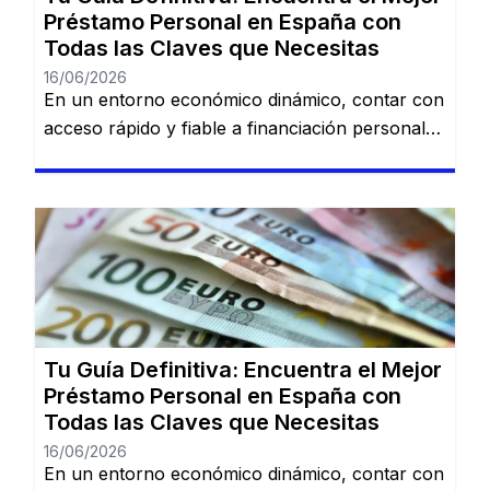
Préstamo Personal en España con
Todas las Claves que Necesitas
16/06/2026
En un entorno económico dinámico, contar con
acceso rápido y fiable a financiación personal
es una necesidad cada vez más común. Desde
imprevistos domésticos hasta sueños
largamente esperados, tener la información
adecuada sobre préstamos disponibles puede
marcar la diferencia. En esta guía, descubrirás
los mejores préstamos personales del mercado
español: Dineti, BBVA Préstamo Personal,
Cofidis, […]
Tu Guía Definitiva: Encuentra el Mejor
Préstamo Personal en España con
Todas las Claves que Necesitas
16/06/2026
En un entorno económico dinámico, contar con