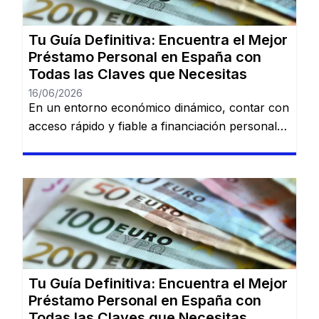
español: Dineti, BBVA Préstamo Personal,
Cofidis, […]
Tu Guía Definitiva: Encuentra el Mejor
Préstamo Personal en España con
Todas las Claves que Necesitas
16/06/2026
En un entorno económico dinámico, contar con
acceso rápido y fiable a financiación personal
es una necesidad cada vez más común. Desde
imprevistos domésticos hasta sueños
largamente esperados, tener la información
adecuada sobre préstamos disponibles puede
marcar la diferencia. En esta guía, descubrirás
los mejores préstamos personales del mercado
español: Dineti, BBVA Préstamo Personal,
Cofidis, […]
Tu Guía Definitiva: Encuentra el Mejor
Préstamo Personal en España con
Todas las Claves que Necesitas