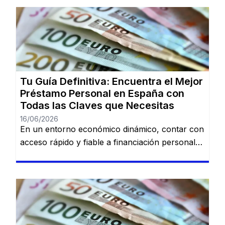
Tu Guía Definitiva: Encuentra el Mejor
Préstamo Personal en España con
Todas las Claves que Necesitas
16/06/2026
En un entorno económico dinámico, contar con
acceso rápido y fiable a financiación personal
es una necesidad cada vez más común. Desde
imprevistos domésticos hasta sueños
largamente esperados, tener la información
adecuada sobre préstamos disponibles puede
marcar la diferencia. En esta guía, descubrirás
los mejores préstamos personales del mercado