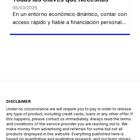
06/03/2026
En un entorno económico dinámico, contar con
acceso rápido y fiable a financiación personal
es una necesidad cada vez más común. Desde
imprevistos domésticos hasta sueños
largamente esperados, tener la información
adecuada sobre préstamos disponibles puede
marcar la diferencia. En esta guía, descubrirás
los mejores préstamos personales del mercado
español: Dineti, BBVA Préstamo Personal,
Cofidis, […]
DISCLAIMER
Under no circumstance we will require you to pay in order to release
any type of product, including credit cards, loans or any other offer. If
this happens, please contact us immediately. Always read the terms
and conditions of the service provider you are reaching out to. We
make money from advertising and referrals for some but not all
products displayed in this website. Everything published here is
based on quantitative and qualitative research, and our team strives