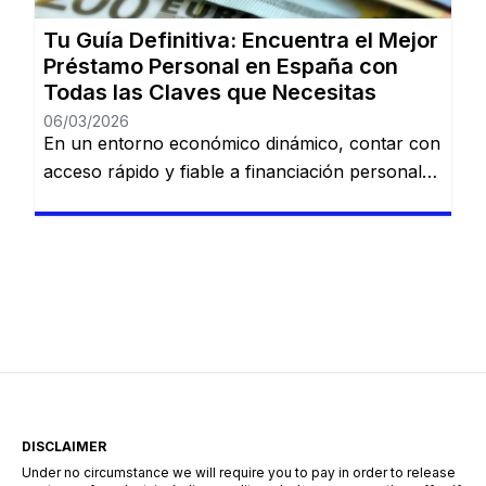
Cofidis, […]
Tu Guía Definitiva: Encuentra el Mejor
Préstamo Personal en España con
Todas las Claves que Necesitas
06/03/2026
En un entorno económico dinámico, contar con
acceso rápido y fiable a financiación personal
es una necesidad cada vez más común. Desde
imprevistos domésticos hasta sueños
largamente esperados, tener la información
adecuada sobre préstamos disponibles puede
marcar la diferencia. En esta guía, descubrirás
los mejores préstamos personales del mercado
español: Dineti, BBVA Préstamo Personal,
Cofidis, […]
DISCLAIMER
Under no circumstance we will require you to pay in order to release