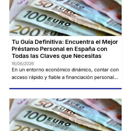
largamente esperados, tener la información
adecuada sobre préstamos disponibles puede
marcar la diferencia. En esta guía, descubrirás
los mejores préstamos personales del mercado
español: Dineti, BBVA Préstamo Personal,
Cofidis, […]
Tu Guía Definitiva: Encuentra el Mejor
Préstamo Personal en España con
Todas las Claves que Necesitas
16/06/2026
En un entorno económico dinámico, contar con
acceso rápido y fiable a financiación personal
es una necesidad cada vez más común. Desde
imprevistos domésticos hasta sueños
largamente esperados, tener la información
adecuada sobre préstamos disponibles puede
marcar la diferencia. En esta guía, descubrirás
los mejores préstamos personales del mercado
español: Dineti, BBVA Préstamo Personal,