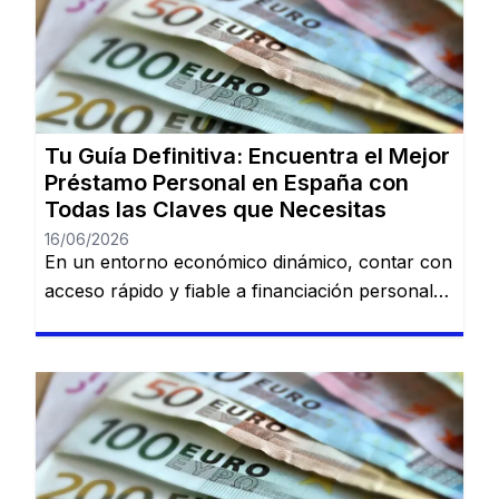
adecuada sobre préstamos disponibles puede
marcar la diferencia. En esta guía, descubrirás
los mejores préstamos personales del mercado
español: Dineti, BBVA Préstamo Personal,
Cofidis, […]
Tu Guía Definitiva: Encuentra el Mejor
Préstamo Personal en España con
Todas las Claves que Necesitas
16/06/2026
En un entorno económico dinámico, contar con
acceso rápido y fiable a financiación personal
es una necesidad cada vez más común. Desde
imprevistos domésticos hasta sueños
largamente esperados, tener la información
adecuada sobre préstamos disponibles puede
marcar la diferencia. En esta guía, descubrirás
los mejores préstamos personales del mercado
español: Dineti, BBVA Préstamo Personal,