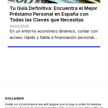
Cofidis, […]
Tu Guía Definitiva: Encuentra el Mejor
Préstamo Personal en España con
Todas las Claves que Necesitas
06/03/2026
En un entorno económico dinámico, contar con
acceso rápido y fiable a financiación personal
es una necesidad cada vez más común. Desde
imprevistos domésticos hasta sueños
largamente esperados, tener la información
adecuada sobre préstamos disponibles puede
marcar la diferencia. En esta guía, descubrirás
los mejores préstamos personales del mercado
español: Dineti, BBVA Préstamo Personal,
Cofidis, […]
DISCLAIMER
Under no circumstance we will require you to pay in order to release