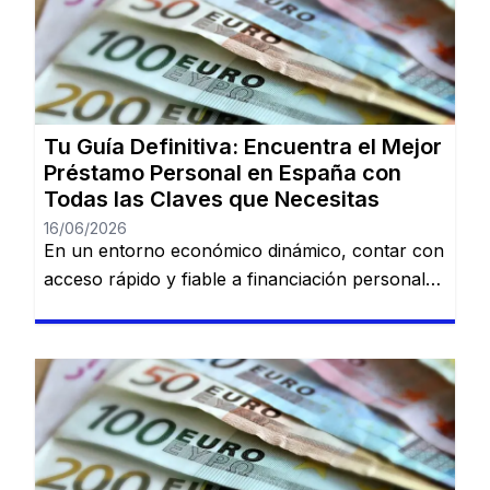
Tu Guía Definitiva: Encuentra el Mejor
Préstamo Personal en España con
Todas las Claves que Necesitas
16/06/2026
En un entorno económico dinámico, contar con
acceso rápido y fiable a financiación personal
es una necesidad cada vez más común. Desde
imprevistos domésticos hasta sueños
largamente esperados, tener la información
adecuada sobre préstamos disponibles puede
marcar la diferencia. En esta guía, descubrirás
los mejores préstamos personales del mercado
español: Dineti, BBVA Préstamo Personal,