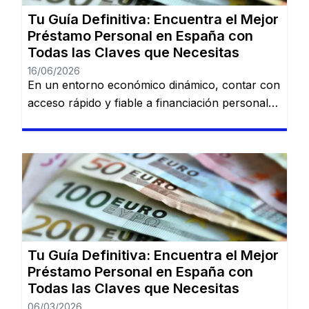
Cofidis, […]
Tu Guía Definitiva: Encuentra el Mejor
Préstamo Personal en España con
Todas las Claves que Necesitas
16/06/2026
En un entorno económico dinámico, contar con
acceso rápido y fiable a financiación personal
es una necesidad cada vez más común. Desde
imprevistos domésticos hasta sueños
largamente esperados, tener la información
adecuada sobre préstamos disponibles puede
marcar la diferencia. En esta guía, descubrirás
los mejores préstamos personales del mercado
español: Dineti, BBVA Préstamo Personal,
Cofidis, […]
Tu Guía Definitiva: Encuentra el Mejor
Préstamo Personal en España con
Todas las Claves que Necesitas
06/03/2026