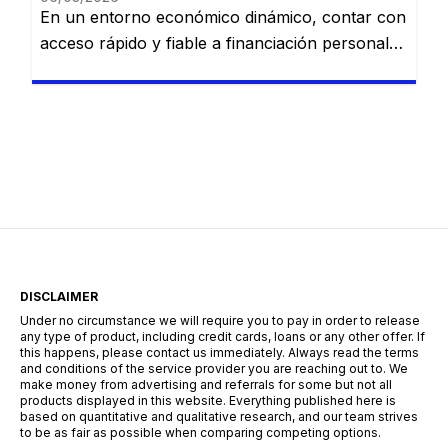
En un entorno económico dinámico, contar con
acceso rápido y fiable a financiación personal
es una necesidad cada vez más común. Desde
imprevistos domésticos hasta sueños
largamente esperados, tener la información
adecuada sobre préstamos disponibles puede
marcar la diferencia. En esta guía, descubrirás
los mejores préstamos personales del mercado
español: Dineti, BBVA Préstamo Personal,
Cofidis, […]
DISCLAIMER
Under no circumstance we will require you to pay in order to release
any type of product, including credit cards, loans or any other offer. If
this happens, please contact us immediately. Always read the terms
and conditions of the service provider you are reaching out to. We
make money from advertising and referrals for some but not all
products displayed in this website. Everything published here is
based on quantitative and qualitative research, and our team strives
to be as fair as possible when comparing competing options.