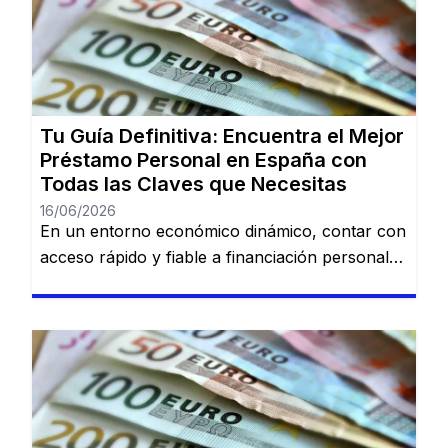
adecuada sobre préstamos disponibles puede
marcar la diferencia. En esta guía, descubrirás
los mejores préstamos personales del mercado
español: Dineti, BBVA Préstamo Personal,
Cofidis, […]
Tu Guía Definitiva: Encuentra el Mejor
Préstamo Personal en España con
Todas las Claves que Necesitas
16/06/2026
En un entorno económico dinámico, contar con
acceso rápido y fiable a financiación personal
es una necesidad cada vez más común. Desde
imprevistos domésticos hasta sueños
largamente esperados, tener la información
adecuada sobre préstamos disponibles puede
marcar la diferencia. En esta guía, descubrirás
los mejores préstamos personales del mercado
español: Dineti, BBVA Préstamo Personal,