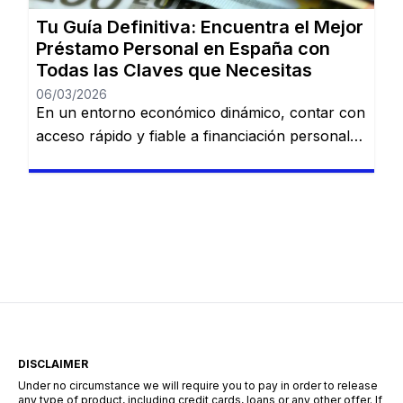
Cofidis, […]
Tu Guía Definitiva: Encuentra el Mejor
Préstamo Personal en España con
Todas las Claves que Necesitas
06/03/2026
En un entorno económico dinámico, contar con
acceso rápido y fiable a financiación personal
es una necesidad cada vez más común. Desde
imprevistos domésticos hasta sueños
largamente esperados, tener la información
adecuada sobre préstamos disponibles puede
marcar la diferencia. En esta guía, descubrirás
los mejores préstamos personales del mercado
español: Dineti, BBVA Préstamo Personal,
Cofidis, […]
DISCLAIMER
Under no circumstance we will require you to pay in order to release
any type of product, including credit cards, loans or any other offer. If