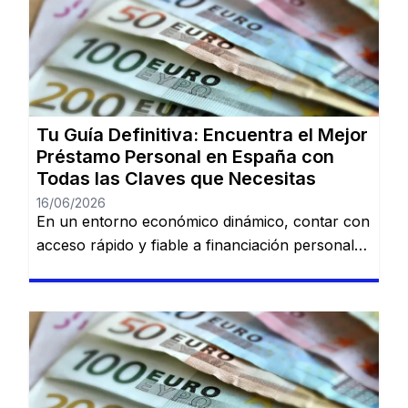
Tu Guía Definitiva: Encuentra el Mejor
Préstamo Personal en España con
Todas las Claves que Necesitas
16/06/2026
En un entorno económico dinámico, contar con
acceso rápido y fiable a financiación personal
es una necesidad cada vez más común. Desde
imprevistos domésticos hasta sueños
largamente esperados, tener la información
adecuada sobre préstamos disponibles puede
marcar la diferencia. En esta guía, descubrirás
los mejores préstamos personales del mercado