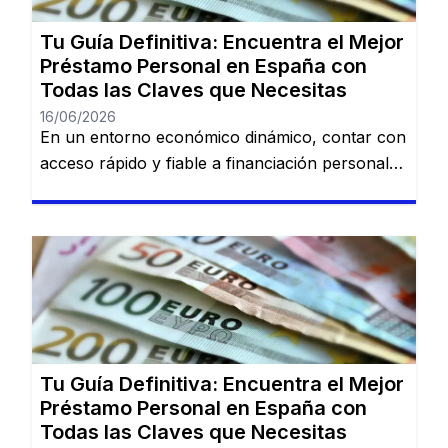
español: Dineti, BBVA Préstamo Personal,
Cofidis, […]
Tu Guía Definitiva: Encuentra el Mejor
Préstamo Personal en España con
Todas las Claves que Necesitas
16/06/2026
En un entorno económico dinámico, contar con
acceso rápido y fiable a financiación personal
es una necesidad cada vez más común. Desde
imprevistos domésticos hasta sueños
largamente esperados, tener la información
adecuada sobre préstamos disponibles puede
marcar la diferencia. En esta guía, descubrirás
los mejores préstamos personales del mercado
español: Dineti, BBVA Préstamo Personal,
Cofidis, […]
Tu Guía Definitiva: Encuentra el Mejor
Préstamo Personal en España con
Todas las Claves que Necesitas