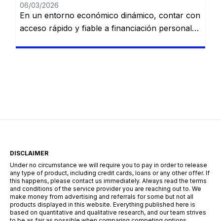
06/03/2026
En un entorno económico dinámico, contar con
acceso rápido y fiable a financiación personal
es una necesidad cada vez más común. Desde
imprevistos domésticos hasta sueños
largamente esperados, tener la información
adecuada sobre préstamos disponibles puede
marcar la diferencia. En esta guía, descubrirás
los mejores préstamos personales del mercado
español: Dineti, BBVA Préstamo Personal,
Cofidis, […]
DISCLAIMER
Under no circumstance we will require you to pay in order to release
any type of product, including credit cards, loans or any other offer. If
this happens, please contact us immediately. Always read the terms
and conditions of the service provider you are reaching out to. We
make money from advertising and referrals for some but not all
products displayed in this website. Everything published here is
based on quantitative and qualitative research, and our team strives
to be as fair as possible when comparing competing options.