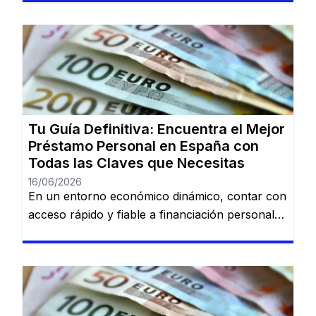
imprevistos domésticos hasta sueños
largamente esperados, tener la información
adecuada sobre préstamos disponibles puede
marcar la diferencia. En esta guía, descubrirás
los mejores préstamos personales del mercado
español: Dineti, BBVA Préstamo Personal,
Cofidis, […]
Tu Guía Definitiva: Encuentra el Mejor
Préstamo Personal en España con
Todas las Claves que Necesitas
16/06/2026
En un entorno económico dinámico, contar con
acceso rápido y fiable a financiación personal
es una necesidad cada vez más común. Desde
imprevistos domésticos hasta sueños
largamente esperados, tener la información
adecuada sobre préstamos disponibles puede
marcar la diferencia. En esta guía, descubrirás