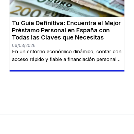
los mejores préstamos personales del mercado
español: Dineti, BBVA Préstamo Personal,
Cofidis, […]
Tu Guía Definitiva: Encuentra el Mejor
Préstamo Personal en España con
Todas las Claves que Necesitas
06/03/2026
En un entorno económico dinámico, contar con
acceso rápido y fiable a financiación personal
es una necesidad cada vez más común. Desde
imprevistos domésticos hasta sueños
largamente esperados, tener la información
adecuada sobre préstamos disponibles puede
marcar la diferencia. En esta guía, descubrirás
los mejores préstamos personales del mercado
español: Dineti, BBVA Préstamo Personal,
Cofidis, […]